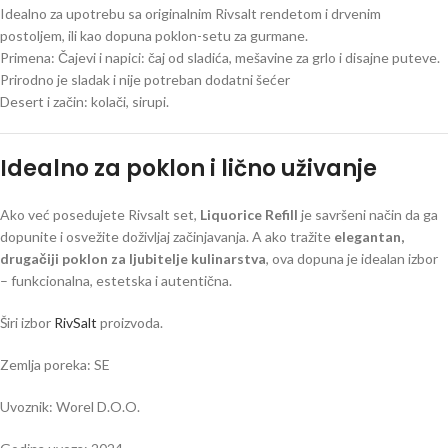
Idealno za upotrebu sa originalnim Rivsalt rendetom i drvenim
postoljem, ili kao dopuna poklon-setu za gurmane.
Primena: Čajevi i napici: čaj od sladića, mešavine za grlo i disajne puteve.
Prirodno je sladak i nije potreban dodatni šećer
Desert i začin: kolači, sirupi.
Idealno za poklon i lično uživanje
Ako već posedujete Rivsalt set,
Liquorice Refill
je savršeni način da ga
dopunite i osvežite doživljaj začinjavanja. A ako tražite
elegantan,
drugačiji poklon za ljubitelje kulinarstva
, ova dopuna je idealan izbor
– funkcionalna, estetska i autentična.
Širi izbor
RivSalt
proizvoda.
Zemlja poreka: SE
Uvoznik: Worel D.O.O.