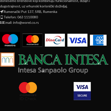
donesemo brendove koji kombinuju funkcionalnost, dizajn i
dugotrajnost, uz vrhunski korisnički doživljaj.
Rumenački Put 137, SRB, Rumenka
Telefon: 063 1110080
Email: info@worel.co.rs