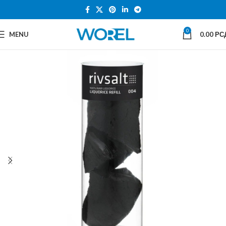
0
MENU
0.00
РС