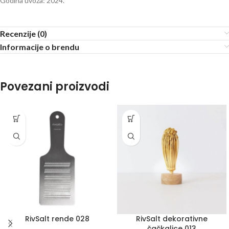
Godina uvoza: 2024.
Recenzije (0)
Informacije o brendu
Povezani proizvodi
RivSalt rende 028
RivSalt dekorativne
čačkalice 013