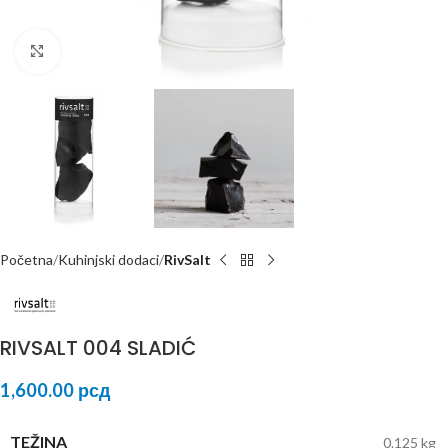
Click to enlarge
Početna
Kuhinjski dodaci
RivSalt
RIVSALT 004 SLADIĆ
1,600.00
рсд
TEŽINA
0.125 kg