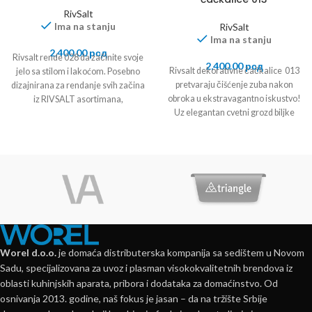
RivSalt
Ima na stanju
RivSalt
Ima na stanju
2,400.00
рсд
Rivsalt rende 028 da začinite svoje
2,400.00
рсд
Rivsalt dekorativne čačkalice 013
jelo sa stilom i lakoćom. Posebno
pretvaraju čišćenje zuba nakon
dizajnirana za rendanje svih začina
obroka u ekstravagantno iskustvo!
iz RIVSALT asortimana,
Uz elegantan cvetni grozd biljke
poznate kao toothpick
Worel d.o.o.
je domaća distributerska kompanija sa sedištem u Novom
Sadu, specijalizovana za uvoz i plasman visokokvalitetnih brendova iz
oblasti kuhinjskih aparata, pribora i dodataka za domaćinstvo. Od
osnivanja 2013. godine, naš fokus je jasan – da na tržište Srbije