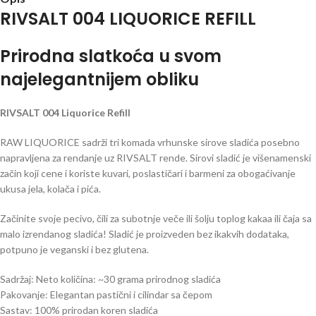
RIVSALT 004 LIQUORICE REFILL
Prirodna slatkoća u svom
najelegantnijem obliku
RIVSALT 004 Liquorice Refill
RAW LIQUORICE sadrži tri komada vrhunske sirove sladića posebno
napravljena za rendanje uz RIVSALT rende. Sirovi sladić je višenamenski
začin koji cene i koriste kuvari, poslastičari i barmeni za obogaćivanje
ukusa jela, kolača i pića.
Začinite svoje pecivo, čili za subotnje veče ili šolju toplog kakaa ili čaja sa
malo izrendanog sladića! Sladić je proizveden bez ikakvih dodataka,
potpuno je veganski i bez glutena.
Sadržaj: Neto količina: ~30 grama prirodnog sladića
Pakovanje: Elegantan pastični i cilindar sa čepom
Sastav: 100% prirodan koren sladića