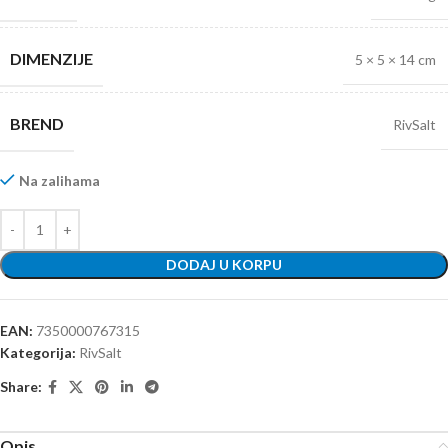
DIMENZIJE
5 × 5 × 14 cm
BREND
RivSalt
Na zalihama
DODAJ U KORPU
EAN:
7350000767315
Kategorija:
RivSalt
Share:
Opis