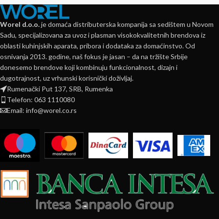
Worel d.o.o.
je domaća distributerska kompanija sa sedištem u Novom
Sadu, specijalizovana za uvoz i plasman visokokvalitetnih brendova iz
oblasti kuhinjskih aparata, pribora i dodataka za domaćinstvo. Od
osnivanja 2013. godine, naš fokus je jasan – da na tržište Srbije
donesemo brendove koji kombinuju funkcionalnost, dizajn i
dugotrajnost, uz vrhunski korisnički doživljaj.
Rumenački Put 137, SRB, Rumenka
Telefon: 063 1110080
Email: info@worel.co.rs