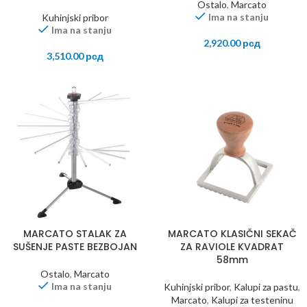
Ostalo
,
Marcato
Ima na stanju
Kuhinjski pribor
Ima na stanju
2,920.00
рсд
3,510.00
рсд
MARCATO STALAK ZA
MARCATO KLASIČNI SEKAČ
SUŠENJE PASTE BEZBOJAN
ZA RAVIOLE KVADRAT
58mm
Ostalo
,
Marcato
Ima na stanju
Kuhinjski pribor
,
Kalupi za pastu
,
Marcato
,
Kalupi za testeninu