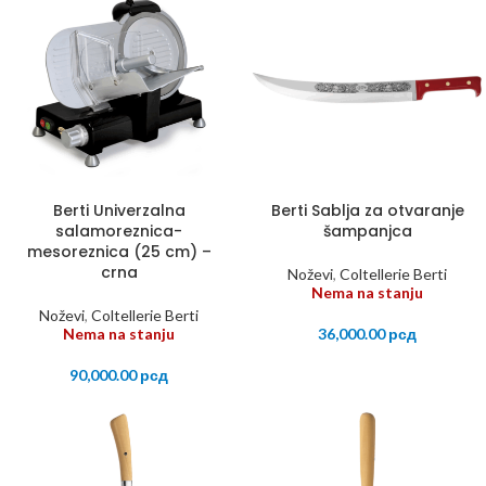
Berti Univerzalna
Berti Sablja za otvaranje
salamoreznica-
šampanjca
mesoreznica (25 cm) –
crna
Noževi
,
Coltellerie Berti
Nema na stanju
Noževi
,
Coltellerie Berti
Nema na stanju
36,000.00
рсд
90,000.00
рсд