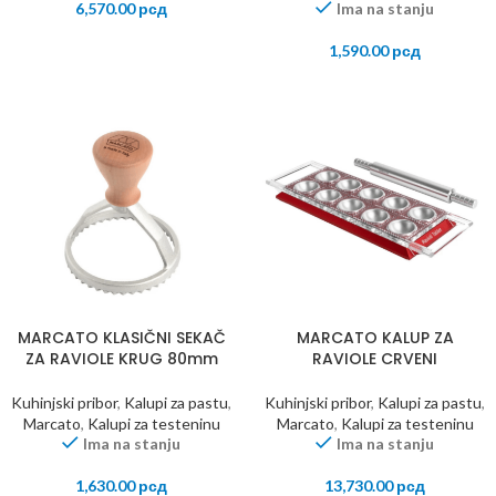
6,570.00
рсд
Ima na stanju
1,590.00
рсд
MARCATO KLASIČNI SEKAČ
MARCATO KALUP ZA
ZA RAVIOLE KRUG 80mm
RAVIOLE CRVENI
Kuhinjski pribor
,
Kalupi za pastu
,
Kuhinjski pribor
,
Kalupi za pastu
,
Marcato
,
Kalupi za testeninu
Marcato
,
Kalupi za testeninu
Ima na stanju
Ima na stanju
1,630.00
рсд
13,730.00
рсд