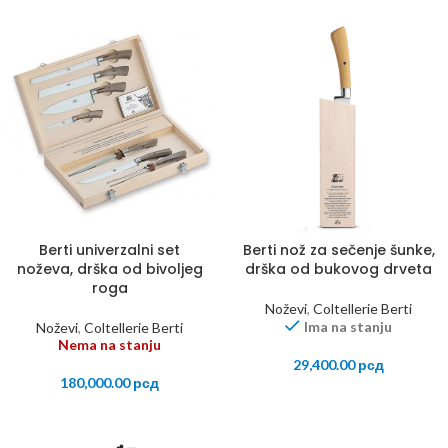
Berti univerzalni set
Berti nož za sečenje šunke,
noževa, drška od bivoljeg
drška od bukovog drveta
roga
Noževi
,
Coltellerie Berti
Ima na stanju
Noževi
,
Coltellerie Berti
Nema na stanju
29,400.00
рсд
180,000.00
рсд