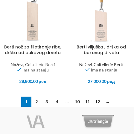
Berti nož za filetiranje ribe,
Berti viljuška , drška od
drška od bukovog drveta
bukovog drveta
Noževi
,
Coltellerie Berti
Noževi
,
Coltellerie Berti
Ima na stanju
Ima na stanju
28,800.00
рсд
27,000.00
рсд
1
2
3
4
…
10
11
12
→