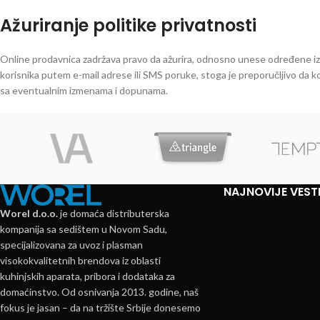
Ažuriranje politike privatnosti
Online prodavnica zadržava pravo da ažurira, odnosno unese određene izm
korisnika putem e-mail adrese ili SMS poruke, stoga je preporučljivo da ko
sa eventualnim izmenama i dopunama.
NAJNOVIJE VEST
Worel d.o.o.
je domaća distributerska
kompanija sa sedištem u Novom Sadu,
specijalizovana za uvoz i plasman
visokokvalitetnih brendova iz oblasti
kuhinjskih aparata, pribora i dodataka za
domaćinstvo. Od osnivanja 2013. godine, naš
fokus je jasan – da na tržište Srbije donesemo