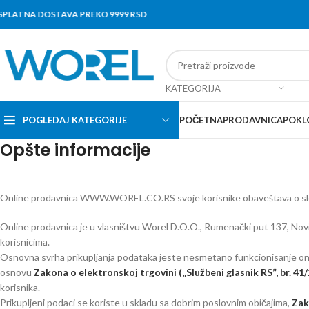
ATNA DOSTAVA PREKO 9999 RSD
KATEGORIJA
POGLEDAJ KATEGORIJE
POČETNA
PRODAVNICA
POKL
Opšte informacije
Online prodavnica WWW.WOREL.CO.RS svoje korisnike obaveštava o sle
Online prodavnica je u vlasništvu Worel D.O.O., Rumenački put 137, Novi 
korisnicima.
Osnovna svrha prikupljanja podataka jeste nesmetano funkcionisanje onl
osnovu
Zakona o elektronskoj trgovini („Službeni glasnik RS”, br. 41
korisnika.
Prikupljeni podaci se koriste u skladu sa dobrim poslovnim običajima,
Zak