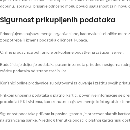
dopunu, ispravku i brisanje odnosno mogu povući saglasnost za njihovu d
Sigurnost prikupljenih podataka
Primenjujemo najsavremenije organizacione, kadrovske i tehničke mere z
zloupotreba ili izmena podataka o ličnosti kupaca.
Online prodavnica pohranjuje prikupljene podatke na zaštićen server.
Budući da je deljenje podataka putem interneta prirodno nesigurna radnja
zaštitu podataka od strane trećih lica.
Korisnici online prodavnice su odgovorni za čuvanje i zaštitu svojih pristu
Prilikom unošenja podataka o platnoj kartici, poverljive informacije se 
protokola i PKI sistema, kao trenutno najsavremenije kriptografske tehn
Sigurnost podataka prilikom kupovine, garantuje procesor platnih kartic
na stranicama banke. Nijednog trenutka podaci o platnoj kartici nisu do