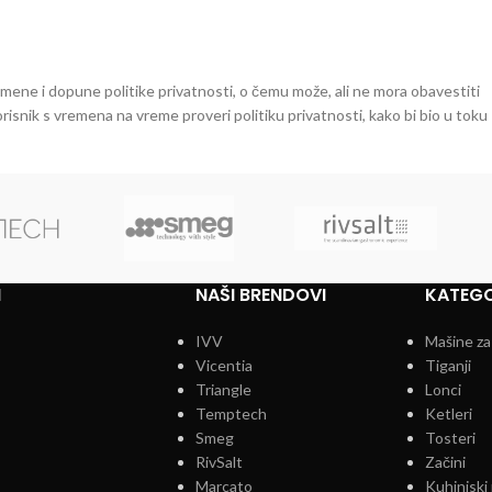
ene i dopune politike privatnosti, o čemu može, ali ne mora obavestiti
risnik s vremena na vreme proveri politiku privatnosti, kako bi bio u toku
I
NAŠI BRENDOVI
KATEGO
IVV
Mašine za
Vicentia
Tiganji
Triangle
Lonci
Temptech
Ketleri
Smeg
Tosteri
RivSalt
Začini
Marcato
Kuhinjski 