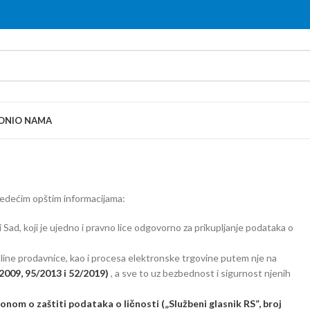
ONI
O NAMA
dećim opštim informacijama:
Sad, koji je ujedno i pravno lice odgovorno za prikupljanje podataka o
ine prodavnice, kao i procesa elektronske trgovine putem nje na
/2009, 95/2013 i 52/2019)
, a sve to uz bezbednost i sigurnost njenih
onom o zaštiti podataka o ličnosti („Službeni glasnik RS”, broj