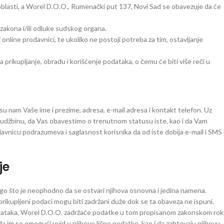
 oblasti, a Worel D.O.O., Rumenački put 137, Novi Sad se obavezuje da će
zakona i/ili odluke sudskog organa.
online prodavnici, te ukoliko ne postoji potreba za tim, ostavljanje
prikupljanje, obradu i korišćenje podataka, o čemu će biti više reči u
 nam Vaše ime i prezime, adresa, e-mail adresa i kontakt telefon. Uz
žbinu, da Vas obavestimo o trenutnom statusu iste, kao i da Vam
avnicu podrazumeva i saglasnost korisnika da od iste dobija e-mail i SMS 
je
ego što je neophodno da se ostvari njihova osnovna i jedina namena.
kupljeni podaci mogu biti zadržani duže dok se ta obaveza ne ispuni.
podataka, Worel D.O.O. zadržaće podatke u tom propisanom zakonskom rok
a im se omogući uvid u njihove lične podatke, kao i da zahtevaju njihovu