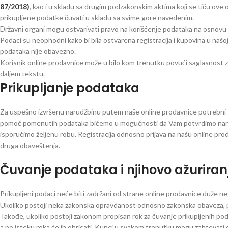
87/2018)
, kao i u skladu sa drugim podzakonskim aktima koji se tiču ove
prikupljene podatke čuvati u skladu sa svime gore navedenim.
Državni organi mogu ostvarivati pravo na korišćenje podataka na osnovu 
Podaci su neophodni kako bi bila ostvarena registracija i kupovina u našoj 
podataka nije obavezno.
Korisnik online prodavnice može u bilo kom trenutku povući saglasnost za 
daljem tekstu.
Prikupljanje podataka
Za uspešno izvršenu narudžbinu putem naše online prodavnice potrebni su
pomoć pomenutih podataka bićemo u mogućnosti da Vam potvrdimo narud
isporučimo željenu robu. Registracija odnosno prijava na našu online prod
druga obaveštenja.
Čuvanje podataka i njihovo ažuriran
Prikupljeni podaci neće biti zadržani od strane online prodavnice duže n
Ukoliko postoji neka zakonska opravdanost odnosno zakonska obaveza, pri
Takođe, ukoliko postoji zakonom propisan rok za čuvanje prikupljenih 
a po isteku roka će ih obrisati. Kupci u svakom trenutku mogu zahtevati d