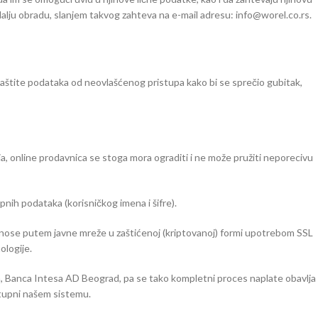
alju obradu, slanjem takvog zahteva na e-mail adresu: info@worel.co.rs.
aštite podataka od neovlašćenog pristupa kako bi se sprečio gubitak,
, online prodavnica se stoga mora ograditi i ne može pružiti neporecivu
pnih podataka (korisničkog imena i šifre).
prenose putem javne mreže u zaštićenoj (kriptovanoj) formi upotrebom SSL
ologije.
a, Banca Intesa AD Beograd, pa se tako kompletni proces naplate obavlja
stupni našem sistemu.