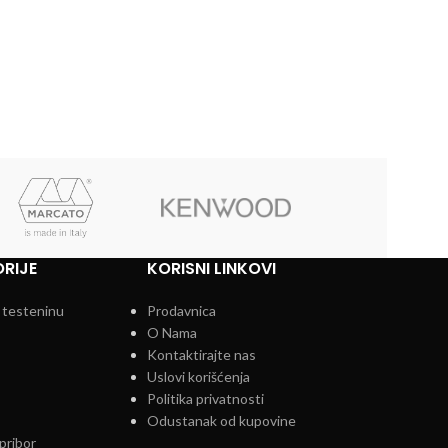
RIJE
KORISNI LINKOVI
 testeninu
Prodavnica
O Nama
Kontaktirajte nas
Uslovi korišćenja
Politika privatnosti
Odustanak od kupovine
pribor