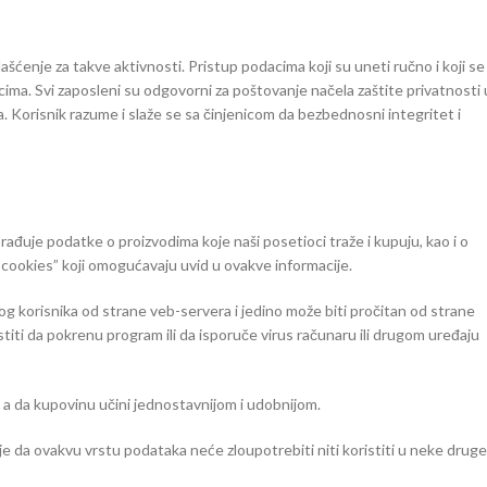
lašćenje za takve aktivnosti. Pristup podacima koji su uneti ručno i koji se
cima. Svi zaposleni su odgovorni za poštovanje načela zaštite privatnosti 
Korisnik razume i slaže se sa činjenicom da bezbednosni integritet i
rađuje podatke o proizvodima koje naši posetioci traže i kupuju, kao i o
 „cookies” koji omogućavaju uvid u ovakve informacije.
akog korisnika od strane veb-servera i jedino može biti pročitan od strane
iti da pokrenu program ili da isporuče virus računaru ili drugom uređaju
, a da kupovinu učini jednostavnijom i udobnijom.
 da ovakvu vrstu podataka neće zloupotrebiti niti koristiti u neke druge