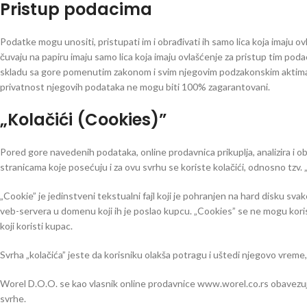
Pristup podacima
Podatke mogu unositi, pristupati im i obrađivati ih samo lica koja imaju ov
čuvaju na papiru imaju samo lica koja imaju ovlašćenje za pristup tim poda
skladu sa gore pomenutim zakonom i svim njegovim podzakonskim aktima. 
privatnost njegovih podataka ne mogu biti 100% zagarantovani.
„Kolačići (Cookies)”
Pored gore navedenih podataka, online prodavnica prikuplja, analizira i ob
stranicama koje posećuju i za ovu svrhu se koriste kolačići, odnosno tzv.
„Cookie” je jedinstveni tekstualni fajl koji je pohranjen na hard disku sv
veb-servera u domenu koji ih je poslao kupcu. „Cookies” se ne mogu korist
koji koristi kupac.
Svrha „kolačića” jeste da korisniku olakša potragu i uštedi njegovo vreme
Worel D.O.O. se kao vlasnik online prodavnice www.worel.co.rs obavezuje
svrhe.