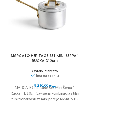
MARCATO HERITAGE SET MINI ŠERPA 1
MARCATO HE
RUČKA D10cm
ZA R
Ostalo
,
Marcato
Kuhinjski pribor
Ima na stanju
Kalu
8,210.00
рсд
MARCATO Heritage Set Mini Šerpa 1
6
MARCATO Her
Ručka – D10cm Savršena kombinacija stila i
Raviole D38mm 
funkcionalnosti za mini porcije MARCATO
raviole MARC
Heritage set
raviole kr