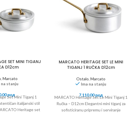
GE SET MINI TIGANJ
MARCATO HERITAGE SET LE MINI
KA D12cm
TIGANJ 1 RUČKA D12cm
o
,
Marcato
Ostalo
,
Marcato
 na stanju
Ima na stanju
0.00
рсд
7,110.00
рсд
e Set Mini Tiganj 1
MARCATO Heritage Set Le Mini Tiganj 1
ntičan italijanski stil
Ručka – D12cm Elegantni mini tiganj za
MARCATO Heritage set
sofisticiranu pripremu i serviranje
mini
MARCATO Heritage