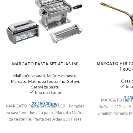
MARCATO HERITA
MARCATO PASTA SET ATLAS 150
1 RUČ
Mali kućni aparati
,
Mašine za pastu
,
Ostal
Marcato
,
Mašine za testeninu
,
Setovi
,
Ima
Setovi za pastu
Ima na stanju
7,23
MARCATO Heritag
23,150.00
рсд
MARCATO Pasta Set Atlas 150 – komplet
Ručka – D12 cm Aute
za savršenu domaću pastu Marcato Mašina
u malom formatu 
za testeninu Pasta Set Atlas 150 Pasta