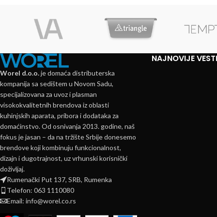
NAJNOVIJE VEST
Worel d.o.o.
je domaća distributerska
kompanija sa sedištem u Novom Sadu,
specijalizovana za uvoz i plasman
visokokvalitetnih brendova iz oblasti
kuhinjskih aparata, pribora i dodataka za
domaćinstvo. Od osnivanja 2013. godine, naš
fokus je jasan – da na tržište Srbije donesemo
brendove koji kombinuju funkcionalnost,
dizajn i dugotrajnost, uz vrhunski korisnički
doživljaj.
Rumenački Put 137, SRB, Rumenka
Telefon: 063 1110080
Email: info@worel.co.rs