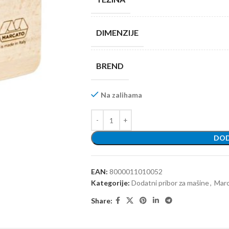
DIMENZIJE
BREND
Na zalihama
DOD
EAN:
8000011010052
Kategorije:
Dodatni pribor za mašine
,
Mar
Share: