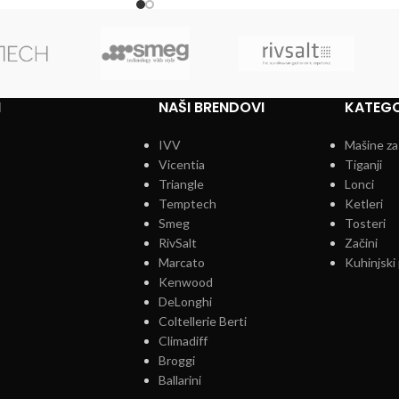
I
NAŠI BRENDOVI
KATEGO
IVV
Mašine za
Vicentia
Tiganji
Triangle
Lonci
Temptech
Ketleri
Smeg
Tosteri
RivSalt
Začini
Marcato
Kuhinjski 
Kenwood
DeLonghi
Coltellerie Berti
Climadiff
Broggi
Ballarini