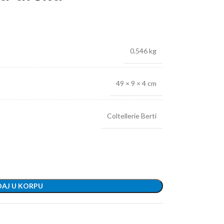
0.546 kg
49 × 9 × 4 cm
Coltellerie Berti
AJ U KORPU