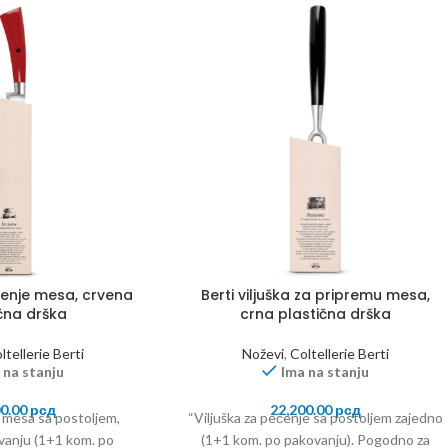
čenje mesa, crvena
Berti viljuška za pripremu mesa,
čna drška
crna plastična drška
ltellerie Berti
Noževi
,
Coltellerie Berti
 na stanju
Ima na stanju
00.00
рсд
22,200.00
рсд
 mesa sa postoljem,
“Viljuška za pečenje sa postoljem zajedno
vanju (1+1 kom. po
(1+1 kom. po pakovanju). Pogodno za