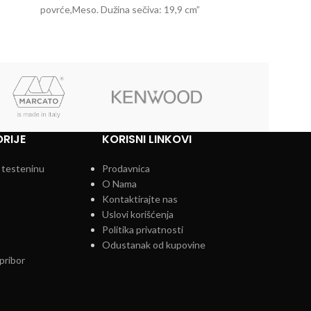
povrće,Meso. Dužina sečiva: 19,9 cm”
poslastice. 
RIJE
KORISNI LINKOVI
 testeninu
Prodavnica
O Nama
Kontaktirajte nas
Uslovi korišćenja
Politika privatnosti
Odustanak od kupovine
pribor