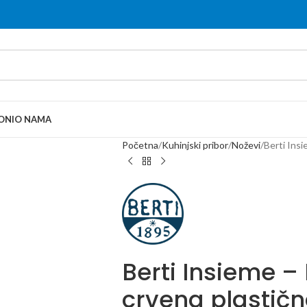
ONI
O NAMA
Početna
Kuhinjski pribor
Noževi
Berti Insi
Berti Insieme –
crvena plastičn