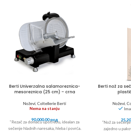
Berti Univerzalna salamoreznica-
Berti nož za se
mesoreznica (25 cm) – crna
plasti
Noževi
,
Coltellerie Berti
Noževi
,
Co
Nema na stanju
Ima
90,000.00
рсд
25,2
“Rezač za domaću upotrebu, idealan za
“Nož za sečenje
sečenje hladnih naresaka, hleba i povrća.
zajedno u pako