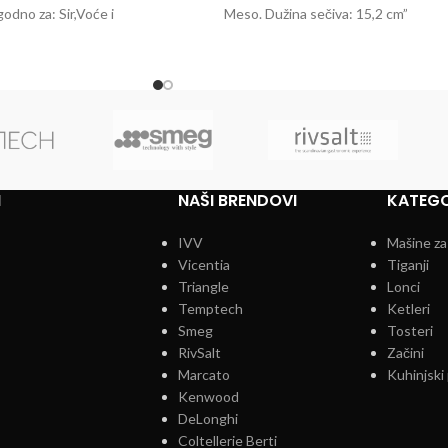
odno za: Sir,Voće i
Meso. Dužina sečiva: 15,2 cm”
. Dužina sečiva:
I
NAŠI BRENDOVI
KATEGO
IVV
Mašine za
Vicentia
Tiganji
Triangle
Lonci
Temptech
Ketleri
Smeg
Tosteri
RivSalt
Začini
Marcato
Kuhinjski 
Kenwood
DeLonghi
Coltellerie Berti