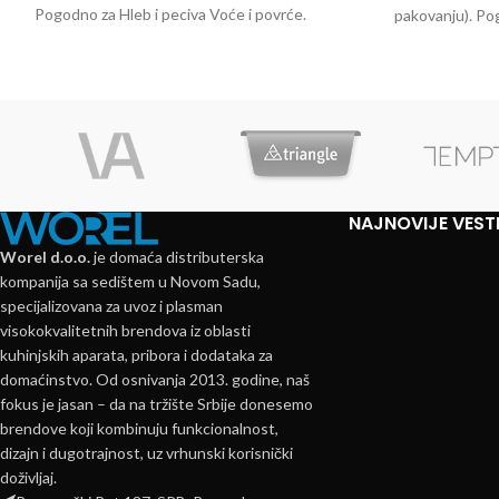
Pogodno za Hleb i peciva Voće i povrće.
pakovanju). Pog
povrće,meso
NAJNOVIJE VEST
Worel d.o.o.
je domaća distributerska
kompanija sa sedištem u Novom Sadu,
specijalizovana za uvoz i plasman
visokokvalitetnih brendova iz oblasti
kuhinjskih aparata, pribora i dodataka za
domaćinstvo. Od osnivanja 2013. godine, naš
fokus je jasan – da na tržište Srbije donesemo
brendove koji kombinuju funkcionalnost,
dizajn i dugotrajnost, uz vrhunski korisnički
doživljaj.