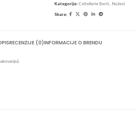
Kategorije:
Coltellerie Berti
,
Noževi
Share:
OPIS
RECENZIJE (0)
INFORMACIJE O BRENDU
pakovanju).