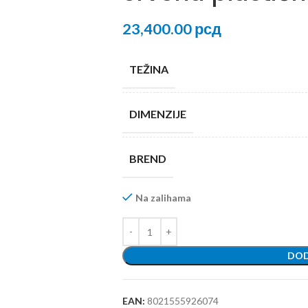
23,400.00
рсд
TEŽINA
DIMENZIJE
BREND
Na zalihama
DOD
EAN:
8021555926074