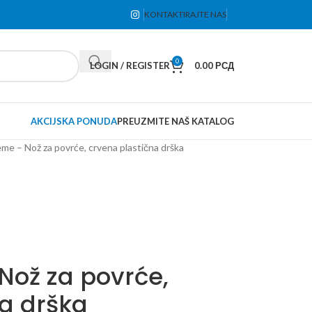
KONTAKTIRAJTE NAS
0
LOGIN / REGISTER
0.00
РСД
AKCIJSKA PONUDA
PREUZMITE NAŠ KATALOG
eme – Nož za povrće, crvena plastična drška
 Nož za povrće,
a drška