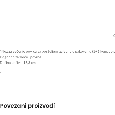
“Nož za sečenje povrća sa postoljem, zajedno u pakovanju (1+1 kom. po 
Pogodno za:Voće i povrće.
Dužina sečiva: 15,3 cm
”
Povezani proizvodi