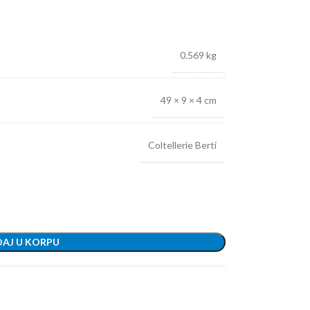
0.569 kg
49 × 9 × 4 cm
Coltellerie Berti
AJ U KORPU