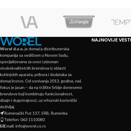
NAJNOVIJE VEST
Worel d.o.o.
je domaća distributerska
kompanija sa sedištem u Novom Sadu,
specijalizovana za uvoz i plasman
visokokvalitetnih brendova iz oblasti
kuhinjskih aparata, pribora i dodataka za
domaćinstvo. Od osnivanja 2013. godine, naš
fokus je jasan – da na tržište Srbije donesemo
brendove koji kombinuju funkcionalnost,
dizajn i dugotrajnost, uz vrhunski korisnički
doživljaj.
Rumenački Put 137, SRB, Rumenka
Telefon: 063 1110080
Email: info@worel.co.rs