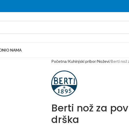
ONI
O NAMA
Početna
Kuhinjski pribor
Noževi
Berti nož 
Berti nož za pov
drška