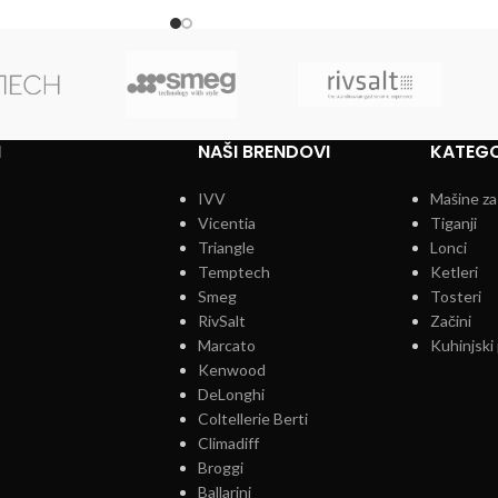
I
NAŠI BRENDOVI
KATEGO
IVV
Mašine za
Vicentia
Tiganji
Triangle
Lonci
Temptech
Ketleri
Smeg
Tosteri
RivSalt
Začini
Marcato
Kuhinjski 
Kenwood
DeLonghi
Coltellerie Berti
Climadiff
Broggi
Ballarini