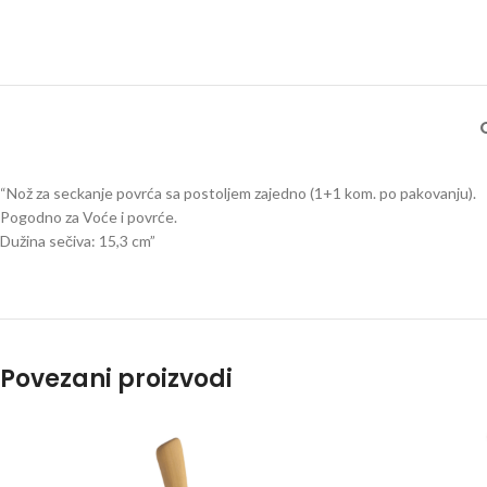
“Nož za seckanje povrća sa postoljem zajedno (1+1 kom. po pakovanju).
Pogodno za Voće i povrće.
Dužina sečiva: 15,3 cm”
Povezani proizvodi