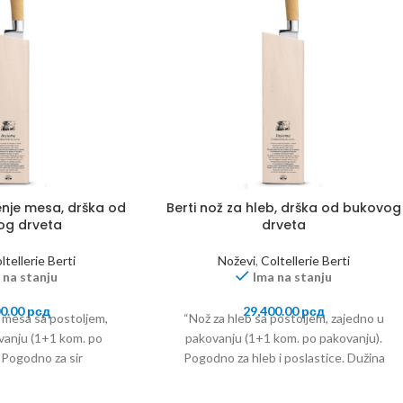
enje mesa, drška od
Berti nož za hleb, drška od bukovog
og drveta
drveta
ltellerie Berti
Noževi
,
Coltellerie Berti
 na stanju
Ima na stanju
00.00
рсд
29,400.00
рсд
 mesa sa postoljem,
“Nož za hleb sa postoljem, zajedno u
vanju (1+1 kom. po
pakovanju (1+1 kom. po pakovanju).
 Pogodno za sir
Pogodno za hleb i poslastice. Dužina
. Dužina sečiva: 19,9
sečiva: 21,9