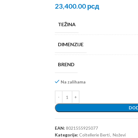
23,400.00
рсд
TEŽINA
DIMENZIJE
BREND
Na zalihama
DOD
EAN:
8021555925077
Kategorije:
Coltellerie Berti
,
Noževi