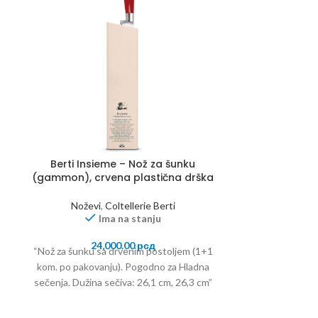
Berti Insieme – Nož za šunku
Berti flexi nož
(gammon), crvena plastična drška
pla
Noževi
,
Coltellerie Berti
Noževi
Ima na stanju
24,000.00
рсд
24
“Nož za šunku sa drvenim postoljem (1+1
“Nož za ribu s
kom. po pakovanju). Pogodno za Hladna
pakovanju) Pogo
sečenja. Dužina sečiva: 26,1 cm, 26,3 cm”