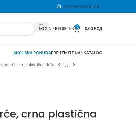
KONTAKTIRAJTE NAS
0
LOGIN / REGISTER
0.00
РСД
AKCIJSKA PONUDA
PREUZMITE NAŠ KATALOG
za povrće, crna plastična drška
rće, crna plastična