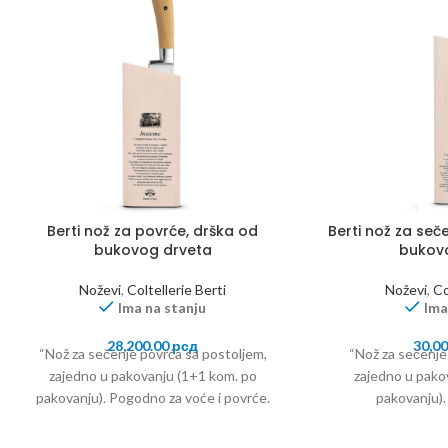
Berti nož za povrće, drška od
Berti nož za seč
bukovog drveta
bukov
Noževi
,
Coltellerie Berti
Noževi
,
Co
Ima na stanju
Ima
28,200.00
рсд
30,0
“Nož za sečenje povrća sa postoljem,
“Nož za sečenje
zajedno u pakovanju (1+1 kom. po
zajedno u pako
pakovanju). Pogodno za voće i povrće.
pakovanju).
Dužina sečiva:
voće,povrće,meso