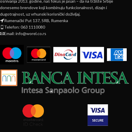
osnivanja 2013. godine, naš fokus je jasan – da na tržište Srbije
donesemo brendove koji kombinuju funkcionalnost, dizajn i
dugotrajnost, uz vrhunski korisnički doživljaj.
Rumenački Put 137, SRB, Rumenka
Telefon: 063 1110080
Email: info@worel.co.rs