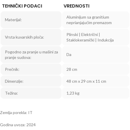
TEHNIČKI PODACI
VREDNOSTI
Aluminijum sa granitium
Materijal:
neprianjajućim premazom
Plinski | Električni |
Vrsta kuvarskih ploča:
Staklokeramički | Indukcija
Pogodno za pranje u mašini za
Da
pranje sudova:
Prečnik:
28 cm
Dimenzije:
48 cm x 29 cm x 11 cm
Težina:
1,23 kg
Zemlja porekla: IT
Godina uvoza: 2024